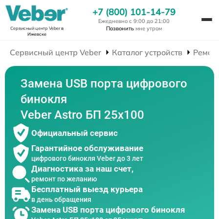
+7 (800) 101-14-79
Ежедневно с 9:00 до 21:00
Позвонить
мне утром
Сервисный центр Veber
в
Ижевске
Сервисный центр Veber
Каталог устройств
Ремон
Замена USB порта цифрового
бинокля
Veber Astro БП 25x100
Официальный сервис
Гарантийное обслуживание
цифрового бинокля Veber до 3 лет
Диагностика за наш счет,
ремонт по желанию
Бесплатный выезд курьера
в день обращения
Замена USB порта цифрового бинокля