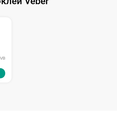
клей Veber
NVB