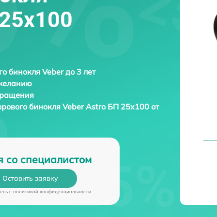
 25x100
о бинокля Veber до 3 лет
 желанию
бращения
фрового бинокля
Veber Astro БП 25x100 от
я со специалистом
Оставить заявку
есь c
политикой конфиденциальности