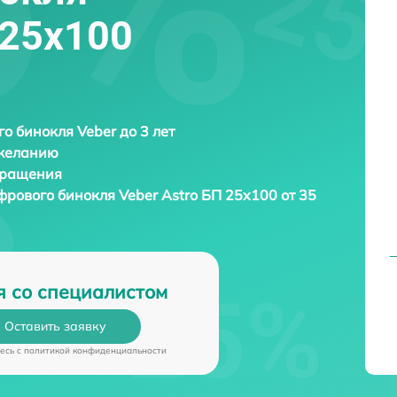
 25x100
о бинокля Veber до 3 лет
 желанию
бращения
фрового бинокля
Veber Astro БП 25x100 от 35
я со специалистом
Оставить заявку
есь c
политикой конфиденциальности