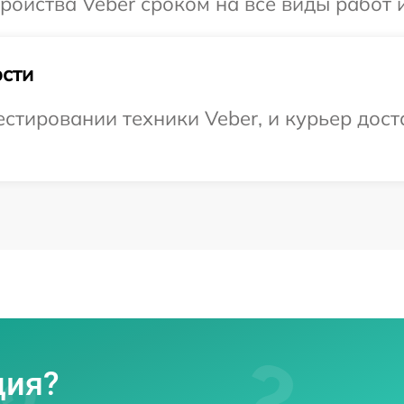
ойства Veber сроком на все виды работ и
сти
тировании техники Veber, и курьер доста
ция?