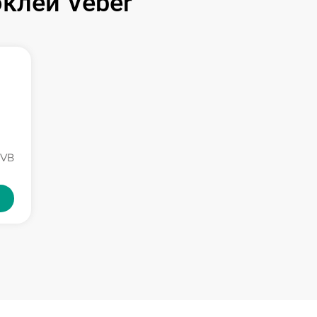
клей Veber
NVB