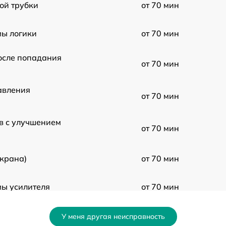
ой трубки
от 70 мин
ы логики
от 70 мин
осле попадания
от 70 мин
авления
от 70 мин
в с улучшением
от 70 мин
экрана)
от 70 мин
ы усилителя
от 70 мин
ния
от 70 мин
У меня другая неисправность