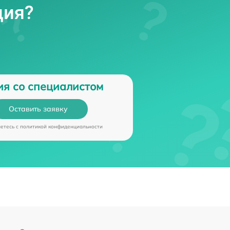
ция?
от 70 мин
роллера
от 70 мин
ия со специалистом
Оставить заявку
аетесь c
политикой конфиденциальности