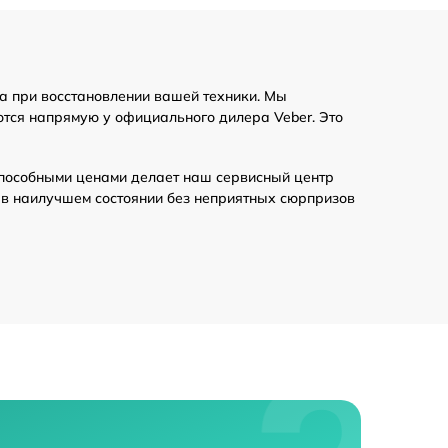
450 р
а при восстановлении вашей техники. Мы
1100 р
ются напрямую у официального дилера Veber. Это
750 р
пособными ценами делает наш сервисный центр
 в наилучшем состоянии без неприятных сюрпризов
590 р
590 р
900 р
650 р
650 р