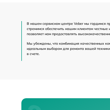
Прошивка (Обновл
В нашем сервисном центре Veber мы гордимся п
Замена матрицы
стремимся обеспечить нашим клиентам честные 
позволяет нам предоставлять высококачественн
Ремонт встроенно
других устройств
Мы убеждены, что комбинация качественных ко
идеальным выбором для ремонта вашей техники 
Замена аккумулят
в счете.
Ремонт контролле
Замена CORE
Ремонт Wi-Fi
Восстановление п