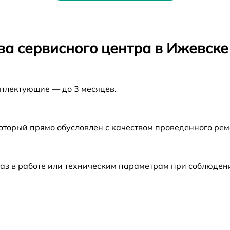
от 70 мин
ва сервисного центра в Ижевске
от 70 мин
правления
от 70 мин
мплектующие — до 3 месяцев.
ра
от 70 мин
который прямо обусловлен с качеством проведенного ре
о-лучевой трубки
от 70 мин
инхроимпульсов
от 70 мин
аз в работе или техническим параметрам при соблюден
тройка
от 70 мин
от 70 мин