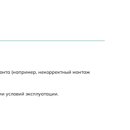
1250 р
590 р
590 р
650 р
монта (например, некорректный монтаж
1000 р
1550 р
ии условий эксплуатации.
750 р
590 р