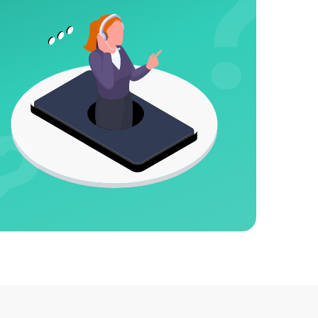
2000 р
650 р