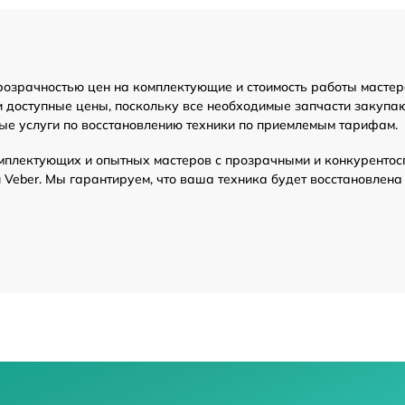
ение ПО)
от 70 мин
розрачностью цен на комплектующие и стоимость работы мастер
от 70 мин
и доступные цены, поскольку все необходимые запчасти закупа
ые услуги по восстановлению техники по приемлемым тарифам.
го дальнометра и
от 70 мин
мплектующих и опытных мастеров с прозрачными и конкурентос
Veber. Мы гарантируем, что ваша техника будет восстановлена
ора
от 70 мин
ров
от 70 мин
от 70 мин
от 70 мин
итания
от 70 мин