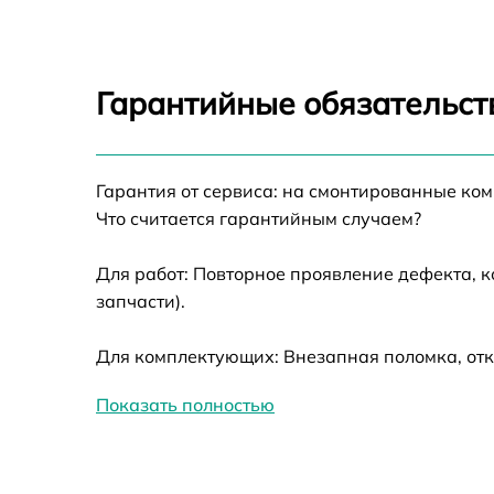
Замена корпуса
Гарантийные обязательст
Ремонт разъема
Замена ключей у
Гарантия от сервиса: на смонтированные ко
Что считается гарантийным случаем?
Замена процессо
Для работ: Повторное проявление дефекта, 
Ремонт электронн
запчасти).
Ремонт датчика с
Для комплектующих: Внезапная поломка, отк
Калибровка и нас
Показать полностью
тепловизора
Замена USB порта