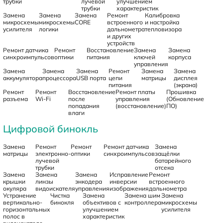
трубки
лучевой
улучшением
трубки
характеристик
Замена
Замена
Замена
Ремонт
Калибровка
микросхемы
микросхемы
CORE
встроенного
и настройка
усилителя
логики
дальнометра
тепловизора
и других
устройств
Ремонт датчика
Ремонт
Восстановление
Замена
Замена
синхроимпульсов
оптики
питания
ключей
корпуса
управления
Замена
Замена
Замена
Ремонт
Замена
Замена
аккумулятора
процессора
USB порта
цепи
матрицы
дисплея
питания
(экрана)
Ремонт
Ремонт
Восстановление
Ремонт платы
Прошивка
разъема
Wi-Fi
после
управления
(Обновление
попадания
(восстановление)
ПО)
влаги
Цифровой бинокль
Замена
Ремонт
Ремонт
Ремонт датчика
Замена
матрицы
электронно-
оптики
синхроимпульсов
защёлки
лучевой
батарейного
трубки
отсека
Замена
Замена
Замена
Исправление
Ремонт
крышки
линзы
энкодера
инверсии
встроенного
окуляра
видоискателя
управления
изображения
дальнометра
Устранение
Чистка
Замена
Замена шим
Замена
вертикально-
бинокля
объективов с
контроллера
микросхемы
горизонтальных
улучшением
усилителя
полос в
характеристик