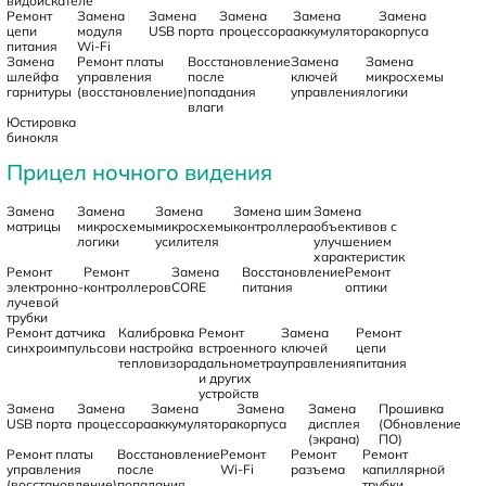
видоискателе
Ремонт
Замена
Замена
Замена
Замена
Замена
цепи
модуля
USB порта
процессора
аккумулятора
корпуса
питания
Wi-Fi
Замена
Ремонт платы
Восстановление
Замена
Замена
шлейфа
управления
после
ключей
микросхемы
гарнитуры
(восстановление)
попадания
управления
логики
влаги
Юстировка
бинокля
Прицел ночного видения
Замена
Замена
Замена
Замена шим
Замена
матрицы
микросхемы
микросхемы
контроллера
объективов с
логики
усилителя
улучшением
характеристик
Ремонт
Ремонт
Замена
Восстановление
Ремонт
электронно-
контроллеров
CORE
питания
оптики
лучевой
трубки
Ремонт датчика
Калибровка
Ремонт
Замена
Ремонт
синхроимпульсов
и настройка
встроенного
ключей
цепи
тепловизора
дальнометра
управления
питания
и других
устройств
Замена
Замена
Замена
Замена
Замена
Прошивка
USB порта
процессора
аккумулятора
корпуса
дисплея
(Обновление
(экрана)
ПО)
Ремонт платы
Восстановление
Ремонт
Ремонт
Ремонт
управления
после
Wi-Fi
разъема
капиллярной
(восстановление)
попадания
трубки